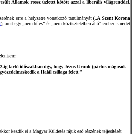
ült Államok rossz üzletet kötött azzal a liberális világrenddel,
szerének erre a helyzetre vonatkozó tanulmányát
(„A Szent Korona
f
), amit egy „nem híres” és „nem köztiszteletben álló” ember ismertet
elentsem:
er 12-ig tartó időszakban úgy, hogy Jézus Urunk (pártus mágusok
győzedelmeskedik a Halál csillaga felett.”
kkor kezdik el a Magyar Küldetés rájuk eső részének teljesítését.