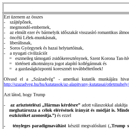
Ezt üzenem az összes
-
szájtépőnek,
-
megmondó-embernek,
-
az elmúlt ezer év bármelyik időszakát visszasíró romantikus álm
-
öncélú Lélek-munkásnak,
-
liberálisnak,
-
Soros Györgynek és hazai helytartóinak,
-
a nyugati civilizációt
=
eszmeileg
támogató
zsidókereszténynek
, Szent Korona Tan-hí
=
történeti
alkotmányra jogot alapító kollégámnak és
=
a
gazdaságközpontú koreszmét továbbéltetőnek!
Olvasd el a „Századvég” - amerikai kutatók munkájára hivat
http://szazadveg.hu/hu/kutatasok/az-alapitvany-kutatasai/otletmuhely
Azt látod, hogy
Trump
-
az arisztotelészi „Hármas kérdésre”
adott válaszokkal alakítja k
meghatározza a célok elérésének irányát és módját is. Minde
eszközöket azonosítja.”)
és ezzel
-
tényleges paradigmaváltást
készül megvalósítani („
Trump
s