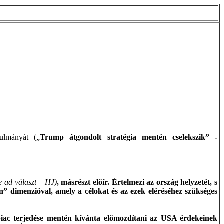
ulmányát („
Trump
átgondolt stratégia mentén cselekszik” -
e
ad választ – HJ)
, másrészt előír. Értelmezi az ország helyzetét, s
n” dimenzióval, amely a célokat és az ezek eléréséhez szükséges
piac terjedése mentén kívánta előmozdítani az USA érdekeinek