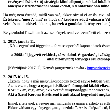
érvényesülését. Az új stratégia kiindulópontja sokkal inkább
amelynek létrehozásánál bábáskodott, s fenntartásában mind 
Ha még nem értenéd, miről van szó, akkor olvasd el az ősi civiliz
Értékrend ’
miért
’, ’
mit
’ és ’
hogyan
’ kérdésre adott válasza a V
veled és mindenkivel, akkor is, ha
ezek a gondolatok tényszerűen (d
Beigazolódni látszik, amit az események rendszerszemléletű elemzésé
1.
2017. január 11.
„Két – egymástól független – forráscsoportból kapott adatok összef
a
2008-tól jegyzett erkölcsi-, társadalmi- és gazdasági vál
által bizonyított) tényleges születésn
[Készüljünk 2017. Új Kenyér (augusztus) havára -
http://szkerte
2.
2017. 01. 15.
„Érzem, hogy a már megvilágosodottak között
egyre többen vann
Azt is érzem, hogy
a nyugati civilizáció támogatói között elke
Közülük az, vagy azok, akik vezetői tulajdonsággal rendelkeznek
Aki a Szent Korona Értékrend iránti alázat kegyelmét megkapta
Ennek a félévnek a végére már mindenki számára érezhető és érthet
Ekkor várható egy lényeges „megmozdulás”. Az is elképzelhető, ho