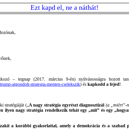
Ezt kapd el, ne a náthát!
odozónak,
vőnek,
kozó – tegnap (2017. március 9-én) nyilvánosságra hozott tan
/trump-atgondolt-strategia-menten-cselekszik
) és
kapkodd a fejed!
i stratégiáját („
A
nagy stratégia egyrészt diagnosztizál
(a „miért”
-r
n ilyen nagy stratégia rendelkezik tehát egy „mit” és egy „hogya
zakít a korábbi gyakorlattal, amely a demokrácia és a szabad 