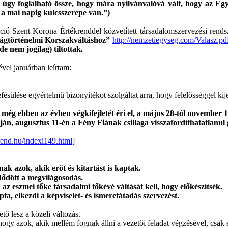
 úgy foglalható össze, hogy mára nyilvánvalóvá vált, hogy az Egyes
a mai napig kulcsszerepe van.”)
áció Szent Korona Értékrenddel közvetített társadalomszervezési rend
ilágtörténelmi Korszakváltáshoz”
http://nemzetiegyseg.com/Valasz.pd
e nem jogilag) tiltottak.
vel januárban leírtam:
ésülése egyértelmű bizonyítékot szolgáltat arra, hogy felelősséggel kij
ság még ebben az évben végkifejletét éri el, a május 28-tól novemb
apján, augusztus 11-én a Fény Fiának csillaga visszafordíthatatlanul 
krend.hu/indexi149.html
]
ak azok, akik erőt és kitartást is kaptak.
zdődött a megvilágosodás.
,
az eszmei tőke társadalmi tőkévé váltását kell, hogy előkészítsék.
, elkezdi a képviselet- és ismeretátadás szervezést.
ő lesz a közeli változás.
gy azok, akik mellém fognak állni a vezetői feladat végzésével, csak e